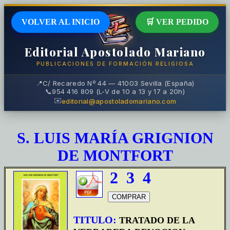
VOLVER AL INICIO
🛒 VER PEDIDO
Editorial Apostolado Mariano
PUBLICACIONES DE FORMACIÓN RELIGIOSA
📍
C/ Recaredo Nº 44 — 41003 Sevilla (España)
📞
954 416 809 (L-V de 10 a 13 y 17 a 20h)
✉️
editorial@apostoladomariano.com
S. LUIS MARÍA GRIGNION
DE MONTFORT
2
3
4
TITULO:
TRATADO DE LA