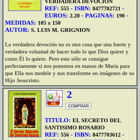
VERDADERA DEVOCION
REF:
- ISBN:
-
555
8477702721
EUROS:
- PAGINAS:
-
2.20
190
MEDIDAS:
105 x 150
AUTOR:
S. LUIS M. GRIGNION
La verdadera devoción no es otra cosa que una fuerte y
verdadera voluntad de hacer todo lo que Dios quiere y
como Él lo quiere. Pero esto sólo se consigue
perfectamente si nos ponemos en manos de María para
que Ella nos modele y nos transforme en imágenes de su
Hijo Jesucristo.
2
TITULO:
EL SECRETO DEL
SANTISIMO ROSARIO
REF:
- ISBN:
-
556
8477703612