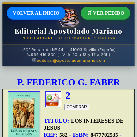
VOLVER AL INICIO
🛒 VER PEDIDO
Editorial Apostolado Mariano
PUBLICACIONES DE FORMACIÓN RELIGIOSA
📍
C/ Recaredo Nº 44 — 41003 Sevilla (España)
📞
954 416 809 (L-V de 10 a 13 y 17 a 20h)
✉️
editorial@apostoladomariano.com
P. FEDERICO G. FABER
2
TITULO:
LOS INTERESES DE
JESUS
REF:
- ISBN:
-
582
8477702535