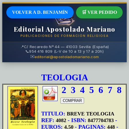
VOLVER A D. BENJAMÍN
🛒 VER PEDIDO
Editorial Apostolado Mariano
PUBLICACIONES DE FORMACIÓN RELIGIOSA
📍
C/ Recaredo Nº 44 — 41003 Sevilla (España)
📞
954 416 809 (L-V de 10 a 13 y 17 a 20h)
✉️
editorial@apostoladomariano.com
TEOLOGIA
2
3
4
5
6
7
8
TITULO:
BREVE TEOLOGIA
REF:
- ISBN:
-
4082
8477704783
EUROS:
- PAGINAS:
-
4.50
448