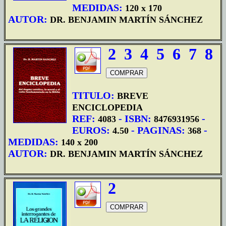
MEDIDAS:
120 x 170
AUTOR:
DR. BENJAMIN MARTÍN SÁNCHEZ
2
3
4
5
6
7
8
TITULO:
BREVE
ENCICLOPEDIA
REF:
- ISBN:
-
4083
8476931956
EUROS:
- PAGINAS:
-
4.50
368
MEDIDAS:
140 x 200
AUTOR:
DR. BENJAMIN MARTÍN SÁNCHEZ
2