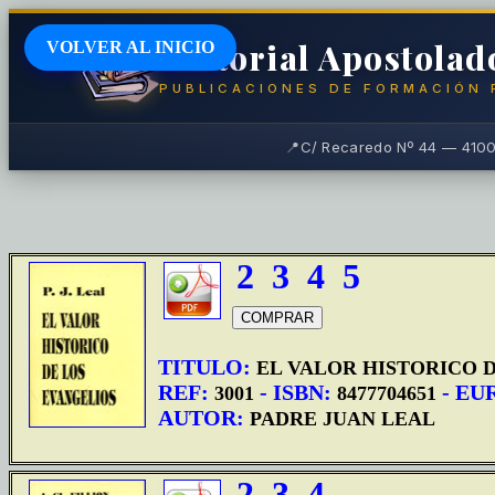
Editorial Apostola
VOLVER AL INICIO
PUBLICACIONES DE FORMACIÓN 
📍
C/ Recaredo Nº 44 — 41003
2
3
4
5
TITULO:
EL VALOR HISTORICO 
REF:
- ISBN:
- EU
3001
8477704651
AUTOR:
PADRE JUAN LEAL
2
3
4