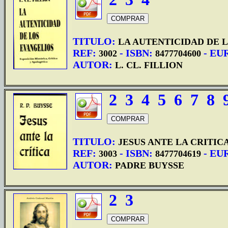
TITULO:
LA AUTENTICIDAD DE 
REF:
- ISBN:
- EU
3002
8477704600
AUTOR:
L. CL. FILLION
2
3
4
5
6
7
8
TITULO:
JESUS ANTE LA CRITIC
REF:
- ISBN:
- EU
3003
8477704619
AUTOR:
PADRE BUYSSE
2
3