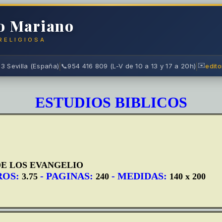
do Mariano
RELIGIOSA
|
|
✉️
 Sevilla (España)
📞
954 416 809 (L-V de 10 a 13 y 17 a 20h)
edit
ESTUDIOS BIBLICOS
DE LOS EVANGELIO
ROS:
- PAGINAS:
- MEDIDAS:
3.75
240
140 x 200