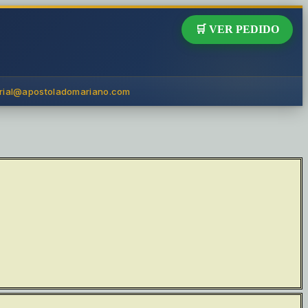
🛒 VER PEDIDO
orial@apostoladomariano.com