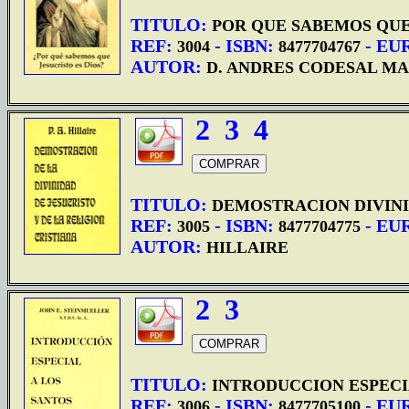
TITULO:
POR QUE SABEMOS QUE 
REF:
- ISBN:
- EU
3004
8477704767
AUTOR:
D. ANDRES CODESAL MA
2
3
4
TITULO:
DEMOSTRACION DIVINI
REF:
- ISBN:
- EU
3005
8477704775
AUTOR:
HILLAIRE
2
3
TITULO:
INTRODUCCION ESPECI
REF:
- ISBN:
- EU
3006
8477705100