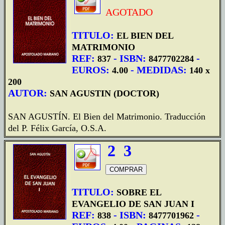
AGOTADO
TITULO:
EL BIEN DEL
MATRIMONIO
REF:
- ISBN:
-
837
8477702284
EUROS:
- MEDIDAS:
4.00
140 x
200
AUTOR:
SAN AGUSTIN (DOCTOR)
SAN AGUSTÍN. El Bien del Matrimonio. Traducción
del P. Félix García, O.S.A.
2
3
TITULO:
SOBRE EL
EVANGELIO DE SAN JUAN I
REF:
- ISBN:
-
838
8477701962