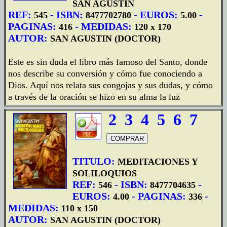
SAN AGUSTIN
REF:
- ISBN:
- EUROS:
-
545
8477702780
5.00
PAGINAS:
- MEDIDAS:
416
120 x 170
AUTOR:
SAN AGUSTIN (DOCTOR)
Este es sin duda el libro más famoso del Santo, donde
nos describe su conversión y cómo fue conociendo a
Dios. Aquí nos relata sus congojas y sus dudas, y cómo
a través de la oración se hizo en su alma la luz
2
3
4
5
6
7
TITULO:
MEDITACIONES Y
SOLILOQUIOS
REF:
- ISBN:
-
546
8477704635
EUROS:
- PAGINAS:
-
4.00
336
MEDIDAS:
110 x 150
AUTOR:
SAN AGUSTIN (DOCTOR)