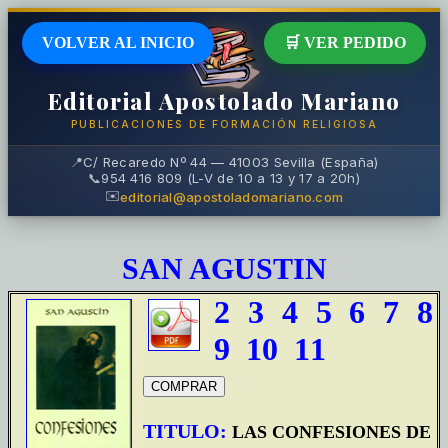
VOLVER AL INICIO
🛒 VER PEDIDO
Editorial Apostolado Mariano
PUBLICACIONES DE FORMACIÓN RELIGIOSA
📍
C/ Recaredo Nº 44 — 41003 Sevilla (España)
📞
954 416 809 (L-V de 10 a 13 y 17 a 20h)
✉️
editorial@apostoladomariano.com
SAN AGUSTIN
2
3
4
5
6
7
8
9
10
11
TITULO:
LAS CONFESIONES DE