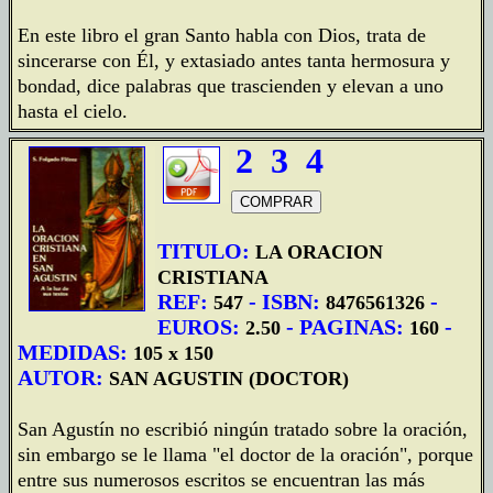
En este libro el gran Santo habla con Dios, trata de
sincerarse con Él, y extasiado antes tanta hermosura y
bondad, dice palabras que trascienden y elevan a uno
hasta el cielo.
2
3
4
TITULO:
LA ORACION
CRISTIANA
REF:
- ISBN:
-
547
8476561326
EUROS:
- PAGINAS:
-
2.50
160
MEDIDAS:
105 x 150
AUTOR:
SAN AGUSTIN (DOCTOR)
San Agustín no escribió ningún tratado sobre la oración,
sin embargo se le llama "el doctor de la oración", porque
entre sus numerosos escritos se encuentran las más